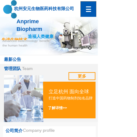
杭州安元生物医药
科技有限公司
Anprime
Biopharm
造福人类健康
先进生物技术
Advanced biotechnology benefit
the human health
最新公告
Team
管理团队
更多
立足杭州 面向全球
打造中国药物制剂知名品牌
了解详情>>
Company profile
公司简介